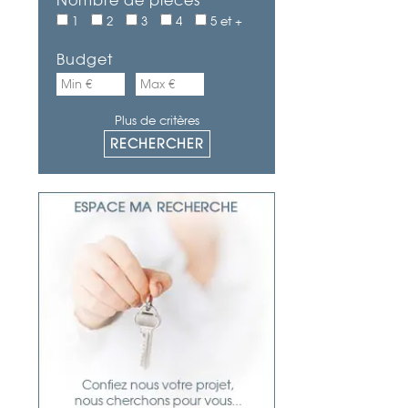
Nombre de pièces
1
2
3
4
5 et +
Budget
Plus de critères