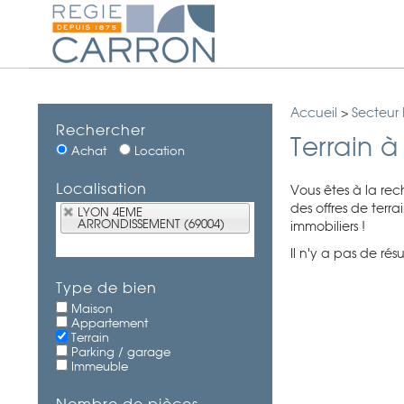
Accueil
>
Secteur
Rechercher
Terrain
Achat
Location
Localisation
Vous êtes à la re
des offres de terr
LYON 4EME
ARRONDISSEMENT (69004)
immobiliers !
Il n'y a pas de ré
Type de bien
Maison
Appartement
Terrain
Parking / garage
Immeuble