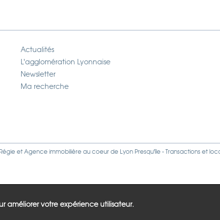
Actualités
L'agglomération Lyonnaise
Newsletter
Ma recherche
Régie
et
Agence immobilière
au coeur de Lyon Presqu'île - Transactions et loc
our améliorer votre expérience utilisateur.