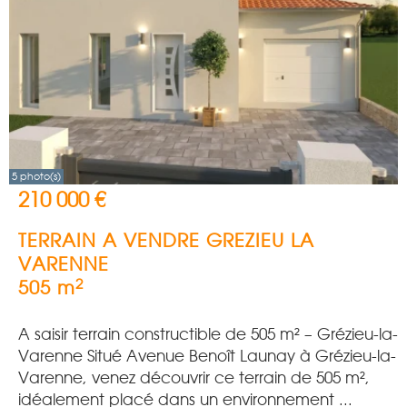
5 photo(s)
210 000 €
TERRAIN A VENDRE
GREZIEU LA
VARENNE
2
505 m
A saisir terrain constructible de 505 m² – Grézieu-la-
Varenne Situé Avenue Benoît Launay à Grézieu-la-
Varenne, venez découvrir ce terrain de 505 m²,
idéalement placé dans un environnement ...