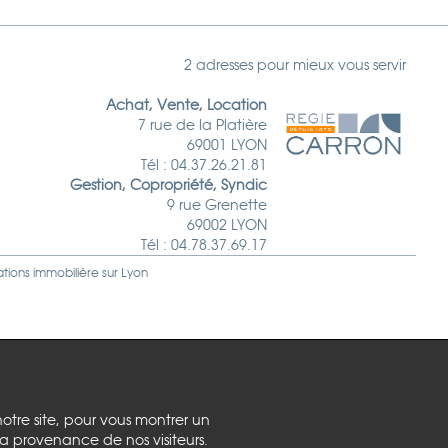
2 adresses pour mieux vous servir
Achat, Vente, Location
7 rue de la Platière
69001 LYON
Tél : 04.37.26.21.81
Gestion, Copropriété, Syndic
9 rue Grenette
69002 LYON
Tél : 04.78.37.69.17
ations immobilière sur
Lyon
notre site, pour vous montrer un
la provenance de nos visiteurs.