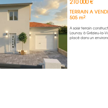
210 000 €
TERRAIN A VEND
2
505 m
A saisir terrain constr
Launay à Grézieu-la-Va
placé dans un environ