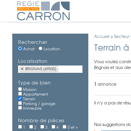
Accueil
>
Secteur
Rechercher
Terrain 
Achat
Location
Localisation
Vous voulez constr
Brignais et aux al
BRIGNAIS (69530)
Type de bien
1
annonce
Maison
Appartement
Terrain
Il n'y a pas de ré
Parking / garage
Immeuble
Nombre de pièces
Nos suggestions da
1
2
3
4
5 et +