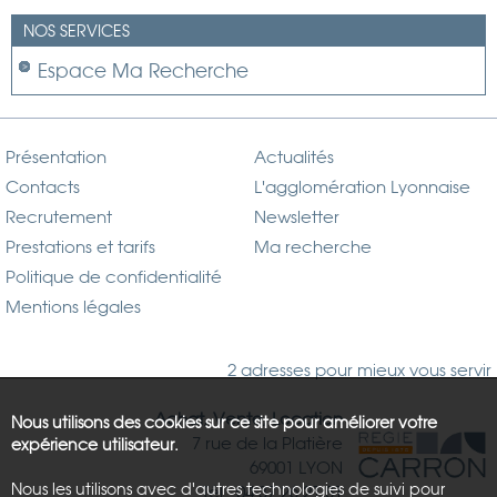
NOS SERVICES
Espace Ma Recherche
Présentation
Actualités
Contacts
L'agglomération Lyonnaise
Recrutement
Newsletter
Prestations et tarifs
Ma recherche
Politique de confidentialité
Mentions légales
2 adresses pour mieux vous servir
Achat, Vente, Location
Nous utilisons des cookies sur ce site pour améliorer votre
7 rue de la Platière
expérience utilisateur.
69001 LYON
Nous les utilisons avec d'autres technologies de suivi pour
Tél : 04.37.26.21.81