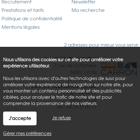
Recrutement
Newsletter
Prestations et tarifs
Ma recherche
Politique de confidentialité
Mentions légales
2 adresses pour mieux vous servir
Achat, Vente, Location
Nous utilisons des cookies sur ce site pour améliorer votre
7 rue de la Platière
expérience utilisateur.
69001 LYON
Nous les utilisons avec d'autres technologies de suivi pour
Tél : 04.37.26.21.81
améliorer votre expérience de navigation sur notre site, pour
Gestion, Copropriété, Syndic
vous montrer un contenu personnalisé et des publicités
9 rue Grenette
ciblées, pour analyser le trafic de notre site et pour
69002 LYON
comprendre la provenance de nos visiteurs.
Tél : 04.78.37.69.17
Je refuse
J'accepte
Gérer mes préférences