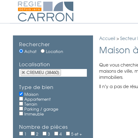
Accueil
>
Secteur
Rechercher
Maison 
Achat
Location
Localisation
Que vous cherchie
maisons de ville, 
CREMIEU (38460)
immobiliers.
Il n'y a pas de ré
Type de bien
Maison
Appartement
Terrain
Parking / garage
Immeuble
Nombre de pièces
1
2
3
4
5 et +