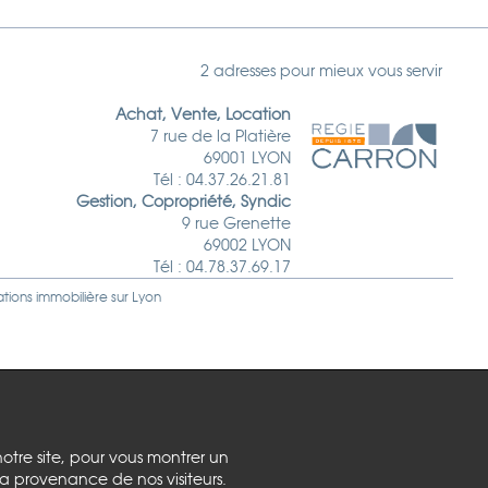
2 adresses pour mieux vous servir
Achat, Vente, Location
7 rue de la Platière
69001 LYON
Tél : 04.37.26.21.81
Gestion, Copropriété, Syndic
9 rue Grenette
69002 LYON
Tél : 04.78.37.69.17
ations immobilière sur
Lyon
notre site, pour vous montrer un
la provenance de nos visiteurs.