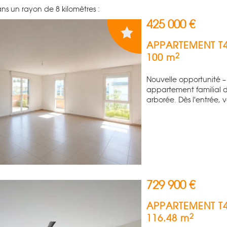
ns un rayon de 8 kilomètres :
425 000 €
APPARTEMENT T
2
100 m
Nouvelle opportunité 
appartement familial d
arborée. Dès l'entrée, 
729 900 €
APPARTEMENT T
2
116.48 m