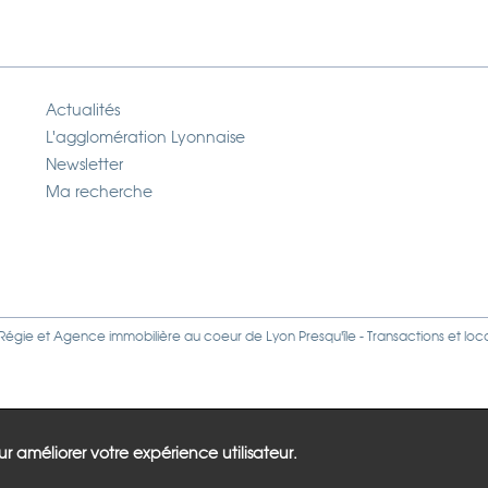
Actualités
L'agglomération Lyonnaise
Newsletter
Ma recherche
Régie
et
Agence immobilière
au coeur de Lyon Presqu'île - Transactions et loc
our améliorer votre expérience utilisateur.