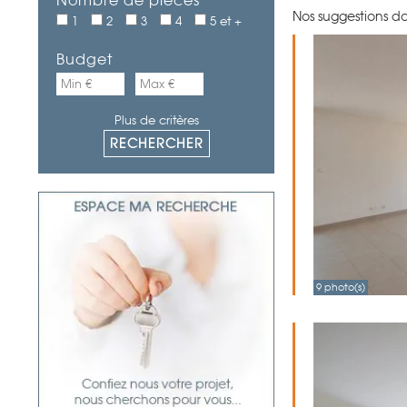
Nombre de pièces
Nos suggestions da
1
2
3
4
5 et +
Budget
Plus de critères
9 photo(s)