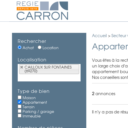
Accueil
>
Secteur
Rechercher
Apparte
Achat
Location
Localisation
Vous êtes à la re
un large choix d'a
CAILLOUX SUR FONTAINES
(69270)
appartement bourge
Nos conseillers so
Type de bien
2
annonces
Maison
Appartement
Terrain
Parking / garage
Il n'y a pas de ré
Immeuble