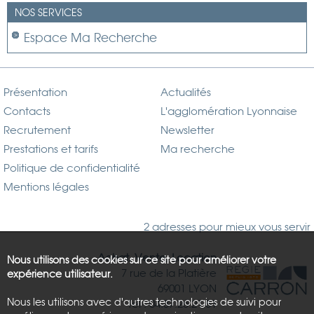
NOS SERVICES
Espace Ma Recherche
Présentation
Actualités
Contacts
L'agglomération Lyonnaise
Recrutement
Newsletter
Prestations et tarifs
Ma recherche
Politique de confidentialité
Mentions légales
2 adresses pour mieux vous servir
Achat, Vente, Location
Nous utilisons des cookies sur ce site pour améliorer votre
7 rue de la Platière
expérience utilisateur.
69001 LYON
Nous les utilisons avec d'autres technologies de suivi pour
Tél : 04.37.26.21.81