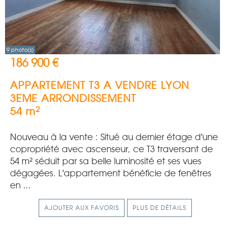
9 photo(s)
186 900 €
APPARTEMENT T3 A VENDRE
LYON
3EME ARRONDISSEMENT
2
54 m
Nouveau à la vente : Situé au dernier étage d'une
copropriété avec ascenseur, ce T3 traversant de
54 m² séduit par sa belle luminosité et ses vues
dégagées. L'appartement bénéficie de fenêtres
en ...
AJOUTER AUX FAVORIS
PLUS DE DÉTAILS