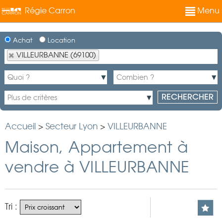
Régie Carron
Menu
Achat
Location
VILLEURBANNE (69100)
Accueil
>
Secteur Lyon
>
VILLEURBANNE
Maison, Appartement à
vendre à VILLEURBANNE
Tri :