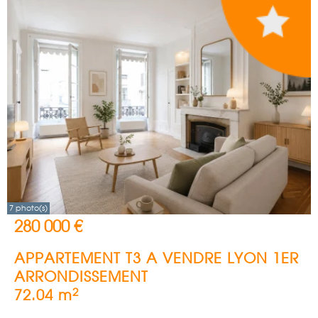
7 photo(s)
280 000 €
APPARTEMENT T3 A VENDRE
LYON 1ER
ARRONDISSEMENT
2
72.04 m