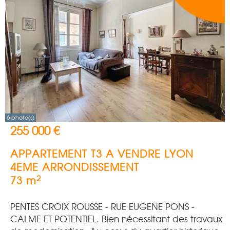
6 photo(s)
255 000 €
APPARTEMENT T3 A VENDRE
LYON
4EME ARRONDISSEMENT
2
73 m
PENTES CROIX ROUSSE - RUE EUGENE PONS -
CALME ET POTENTIEL. Bien nécessitant des travaux