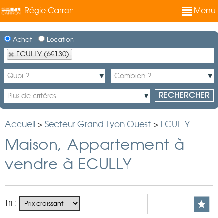
Régie Carron
Menu
Achat
Location
ECULLY (69130)
Accueil
>
Secteur Grand Lyon Ouest
>
ECULLY
Maison, Appartement à
vendre à ECULLY
Tri :