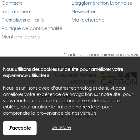
Contacts
L'agglomération Lyonnaise
Recrutement
Newsletter
Prestations et tarifs
Ma recherche
Politique de confidentialité
Mentions légales
2 adresses pour mieux vous servir
Achat, Vente, Location
Nous utilisons des cookies sur ce site pour améliorer votre
7 rue de la Platière
expérience utilisateur.
69001 LYON
Nous les utilisons avec d'autres technologies de suivi pour
Tél : 04.37.26.21.81
améliorer votre expérience de navigation sur notre site, pour
Gestion, Copropriété, Syndic
vous montrer un contenu personnalisé et des publicités
9 rue Grenette
ciblées, pour analyser le trafic de notre site et pour
69002 LYON
comprendre la provenance de nos visiteurs.
Tél : 04.78.37.69.17
Je refuse
J'accepte